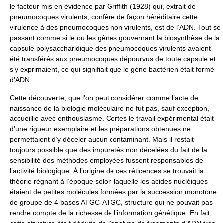
le facteur mis en évidence par Griffith (1928) qui, extrait de
pneumocoques virulents, confère de façon héréditaire cette
virulence à des pneumocoques non virulents, est de l’ADN. Tout se
passant comme si le ou les gènes gouvernant la biosynthèse de la
capsule polysaccharidique des pneumocoques virulents avaient
été transférés aux pneumocoques dépourvus de toute capsule et
s’y exprimaient, ce qui signifiait que le gène bactérien était formé
d’ADN.
Cette découverte, que l’on peut considérer comme l’acte de
naissance de la biologie moléculaire ne fut pas, sauf exception,
accueillie avec enthousiasme. Certes le travail expérimental était
d’une rigueur exemplaire et les préparations obtenues ne
permettaient d’y déceler aucun contaminant. Mais il restait
toujours possible que des impuretés non décelées du fait de la
sensibilité des méthodes employées fussent responsables de
l’activité biologique. À l’origine de ces réticences se trouvait la
théorie régnant à l’époque selon laquelle les acides nucléiques
étaient de petites molécules formées par la succession monotone
de groupe de 4 bases ATGC-ATGC, structure qui ne pouvait pas
rendre compte de la richesse de l’information génétique. En fait,
cette structure était déduite de l’analyse de fragments d’ADN très