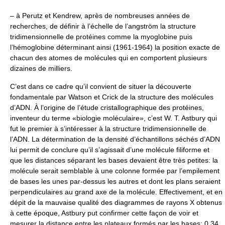
– à Perutz et Kendrew, après de nombreuses années de
recherches, de définir à l’échelle de l’angström la structure
tridimensionnelle de protéines comme la myoglobine puis
l’hémoglobine déterminant ainsi (1961-1964) la position exacte de
chacun des atomes de molécules qui en comportent plusieurs
dizaines de milliers.
C’est dans ce cadre qu’il convient de situer la découverte
fondamentale par Watson et Crick de la structure des molécules
d’ADN. À l’origine de l’étude cristallographique des protéines,
inventeur du terme «biologie moléculaire», c’est W. T. Astbury qui
fut le premier à s’intéresser à la structure tridimensionnelle de
l’ADN. La détermination de la densité d’échantillons séchés d’ADN
lui permit de conclure qu’il s’agissait d’une molécule filiforme et
que les distances séparant les bases devaient être très petites: la
molécule serait semblable à une colonne formée par l’empilement
de bases les unes par-dessus les autres et dont les plans seraient
perpendiculaires au grand axe de la molécule. Effectivement, et en
dépit de la mauvaise qualité des diagrammes de rayons X obtenus
à cette époque, Astbury put confirmer cette façon de voir et
mesurer la distance entre les plateaux formés par les bases: 0,34