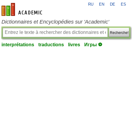
RU
EN
DE
ES
fr-academic.com
Dictionnaires et Encyclopédies sur 'Academic'
Recherche!
interprétations
traductions
livres
Игры ⚽